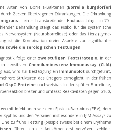
ne Arten von Borrelia-Bakterien (
Borrelia burgdorferi
en durch Zecken übertragenen Erkrankungen. Die Erkrankung
 migrans
– ein sich ausbreitender Hautausschlag – in 70–
ehlender Behandlung steigt das Risiko für die systemische
 das Nervensystem (Neuroborreliose) oder das Herz (Lyme-
llung ist die Kombination dreier Aspekte von signifikanter
chte sowie die serologischen Testungen.
gnostik folgt einer
zweistufigen Teststrategie
. In der
och sensitiven
Chemilumineszenz-Immunassay (CLIA)
ig aus, wird zur Bestätigung ein
Immunoblot
durchgeführt,
ehrere Strukturen des Erregers ermöglicht. In der frühen
nd OspC Proteine
nachweisbar. In der späten Borreliose,
örperreaktion breiter und umfasst Reaktivitäten gegen p100,
nen
mit Infektionen wie dem Epstein-Barr-Virus (EBV), dem
 Syphilis und den Yersinien insbesondere in IgM-Assays zu
 Eine zu frühe Testung (beispielsweise bei einem Erythema
issen
führen, da die Antikörper erst verzögert gebildet