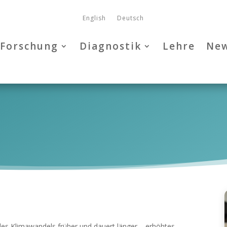
English
Deutsch
Forschung
Diagnostik
Lehre
Ne
es Klimawandels früher und dauert länger – erhöhtes