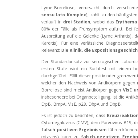
Lyme-Borreliose, verursacht durch verschiede
sensu lato Komplex
), zählt zu den häufigst
verläuft in
drei Stadien
, wobei das
Erythema
80% der Fälle als Frühsymptom auftritt. Bei f
Ausbreitung auf die Gelenke (Lyme Arthritis),
Karditis). Für eine verlässliche Diagnoseerste
Relevanz:
Die Klinik, die Expositionsgeschi
Der Standardansatz zur serologischen Labordia
ersten Stufe wird ein Suchtest mit einem h
durchgeführt. Fällt dieser positiv oder grenzwert
welcher den Nachweis von Antikörpern gegen m
Borreliose sind meist Antikörper gegen
VlsE u
insbesondere bei Organbeteiligung, ist die Antik
ErpB, BmpA, VlsE, p28, DbpA und DbpB.
Es ist jedoch zu beachten, dass
Kreuzreaktio
Cytomegalovirus (CMV), dem Parvovirus B19, der
falsch-positiven Ergebnissen
führen können.
migrans) kann zu
falsch-negativen Ergebn