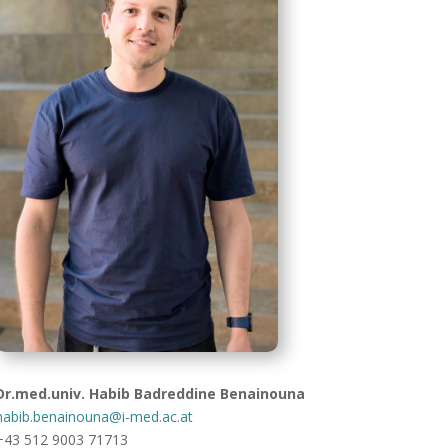
Dr.med.univ. Habib Badreddine Benainouna
habib.benainouna@i-med.ac.at
+43 512 9003 71713